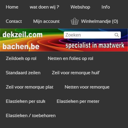
Home
wat doen wij ?
Webshop
Info
Contact
Mijn account
Winkelmandje (0)
Zeildoek op rol
Netten en folies op rol
Standaard zeilen
Zeil voor remorque huif
Zeil voor remorque plat
Netten voor remorque
Elastieken per stuk
Elastieken per meter
Elastieken / toebehoren