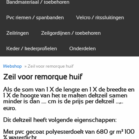
Bandmateriaal / toebehoren
Pvc riemen / spanbanden
Velcro / ritssluitingen
Zeilringen
Zeilgordijnen / toebehoren
Keder / kederprofielen
Onderdelen
Webshop
» Zeil voor remorque huif
Zeil voor remorque huif
Als de som van 1 X de lengte en 1 X de breedte en
1 X de hoogte van het te maken dekzeil samen
minder is dan .... cm is de prijs per dekzeil ...,..
euro.
Dit dekzeil heeft volgende eigenschappen:
Met pvc gecoat polyesterdoek van 680 gr m² 100
% waterdicht.