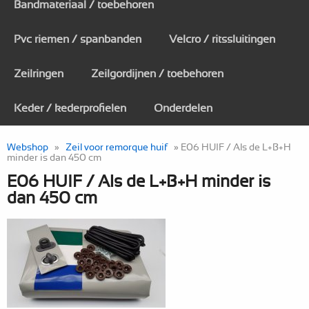
Bandmateriaal / toebehoren
Pvc riemen / spanbanden
Velcro / ritssluitingen
Zeilringen
Zeilgordijnen / toebehoren
Keder / kederprofielen
Onderdelen
Webshop
»
Zeil voor remorque huif
» E06 HUIF / Als de L+B+H
minder is dan 450 cm
E06 HUIF / Als de L+B+H minder is
dan 450 cm