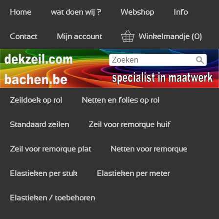
Home
wat doen wij ?
Webshop
Info
Contact
Mijn account
Winkelmandje (0)
Zeildoek op rol
Netten en folies op rol
Standaard zeilen
Zeil voor remorque huif
Zeil voor remorque plat
Netten voor remorque
Elastieken per stuk
Elastieken per meter
Elastieken / toebehoren