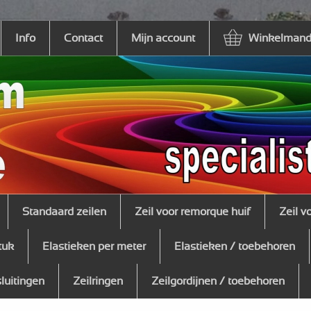
Info
Contact
Mijn account
Winkelmandj
Standaard zeilen
Zeil voor remorque huif
Zeil v
tuk
Elastieken per meter
Elastieken / toebehoren
sluitingen
Zeilringen
Zeilgordijnen / toebehoren