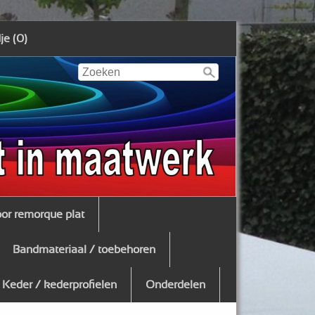
e (0)
oor remorque plat
Bandmateriaal / toebehoren
Keder / kederprofielen
Onderdelen