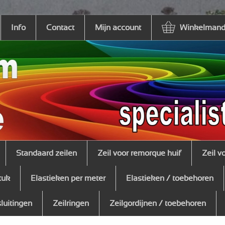
Info
Contact
Mijn account
Winkelmandj
Standaard zeilen
Zeil voor remorque huif
Zeil v
tuk
Elastieken per meter
Elastieken / toebehoren
sluitingen
Zeilringen
Zeilgordijnen / toebehoren