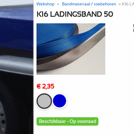
Webshop
»
Bandmateriaal / toebehoren
» K16 
K16 LADINGSBAND 50
€ 2,35
Beschikbaar - Op voorraad