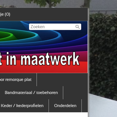
e (0)
oor remorque plat
Bandmateriaal / toebehoren
Keder / kederprofielen
Onderdelen