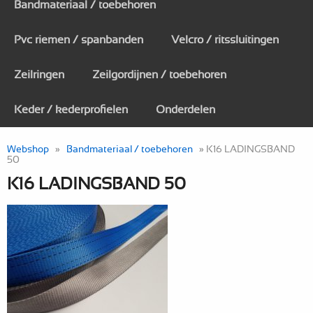
Bandmateriaal / toebehoren
Pvc riemen / spanbanden
Velcro / ritssluitingen
Zeilringen
Zeilgordijnen / toebehoren
Keder / kederprofielen
Onderdelen
Webshop
»
Bandmateriaal / toebehoren
» K16 LADINGSBAND
50
K16 LADINGSBAND 50