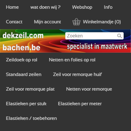
Home
wat doen wij ?
Webshop
Info
Contact
Mijn account
Winkelmandje (0)
Zeildoek op rol
Netten en folies op rol
Standaard zeilen
Zeil voor remorque huif
Zeil voor remorque plat
Netten voor remorque
Elastieken per stuk
Elastieken per meter
Elastieken / toebehoren