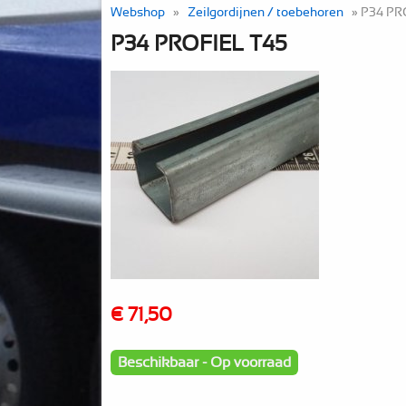
Webshop
»
Zeilgordijnen / toebehoren
» P34 PR
P34 PROFIEL T45
€ 71,50
Beschikbaar - Op voorraad