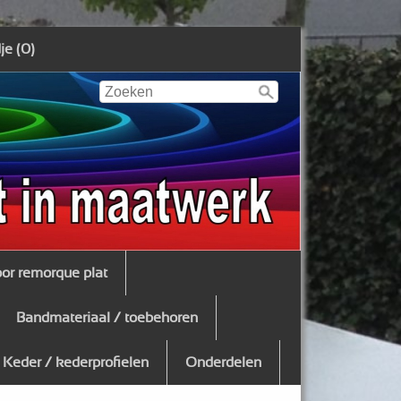
e (0)
oor remorque plat
Bandmateriaal / toebehoren
Keder / kederprofielen
Onderdelen