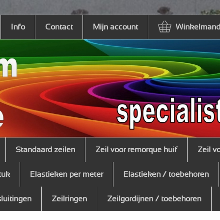
Info
Contact
Mijn account
Winkelmandj
Standaard zeilen
Zeil voor remorque huif
Zeil v
tuk
Elastieken per meter
Elastieken / toebehoren
sluitingen
Zeilringen
Zeilgordijnen / toebehoren