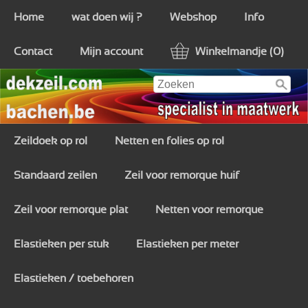
Home
wat doen wij ?
Webshop
Info
Contact
Mijn account
Winkelmandje (0)
Zeildoek op rol
Netten en folies op rol
Standaard zeilen
Zeil voor remorque huif
Zeil voor remorque plat
Netten voor remorque
Elastieken per stuk
Elastieken per meter
Elastieken / toebehoren