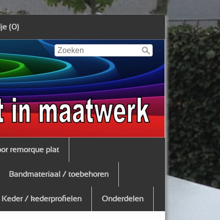
e (0)
oor remorque plat
Bandmateriaal / toebehoren
Keder / kederprofielen
Onderdelen