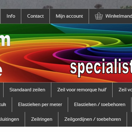
Info
Contact
Mijn account
Winkelmandj
Standaard zeilen
Zeil voor remorque huif
Zeil v
tuk
Elastieken per meter
Elastieken / toebehoren
sluitingen
Zeilringen
Zeilgordijnen / toebehoren