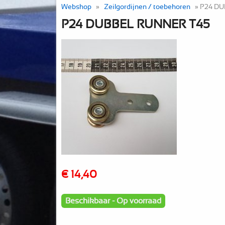
Webshop
»
Zeilgordijnen / toebehoren
» P24 D
P24 DUBBEL RUNNER T45
€ 14,40
Beschikbaar - Op voorraad