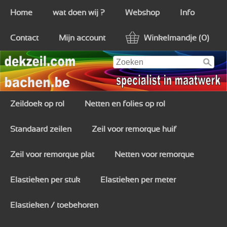
Home
wat doen wij ?
Webshop
Info
Contact
Mijn account
Winkelmandje (0)
Zeildoek op rol
Netten en folies op rol
Standaard zeilen
Zeil voor remorque huif
Zeil voor remorque plat
Netten voor remorque
Elastieken per stuk
Elastieken per meter
Elastieken / toebehoren