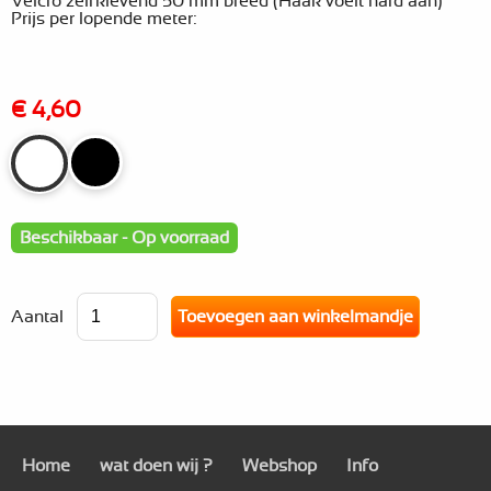
Velcro zelfklevend 50 mm breed (Haak voelt hard aan)
Prijs per lopende meter:
€ 4,60
Beschikbaar - Op voorraad
Aantal
Home
wat doen wij ?
Webshop
Info