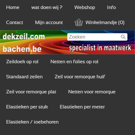
Home
wat doen wij ?
Webshop
Info
Contact
Mijn account
Winkelmandje (0)
Zeildoek op rol
Netten en folies op rol
Standaard zeilen
Zeil voor remorque huif
Zeil voor remorque plat
Netten voor remorque
Elastieken per stuk
Elastieken per meter
Elastieken / toebehoren