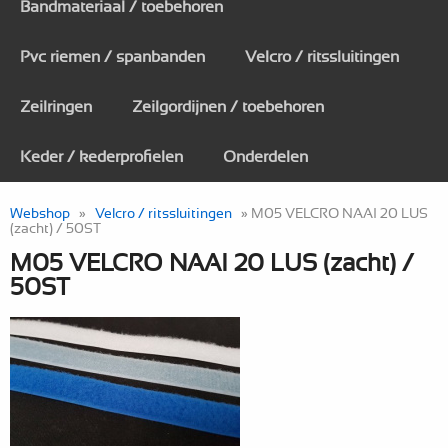
Bandmateriaal / toebehoren
Pvc riemen / spanbanden
Velcro / ritssluitingen
Zeilringen
Zeilgordijnen / toebehoren
Keder / kederprofielen
Onderdelen
Webshop
»
Velcro / ritssluitingen
» M05 VELCRO NAAI 20 LUS
(zacht) / 50ST
M05 VELCRO NAAI 20 LUS (zacht) /
50ST