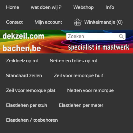
Home
wat doen wij ?
Webshop
Info
Contact
Mijn account
Winkelmandje (0)
Zeildoek op rol
Netten en folies op rol
Standaard zeilen
Zeil voor remorque huif
Zeil voor remorque plat
Netten voor remorque
Elastieken per stuk
Elastieken per meter
Elastieken / toebehoren