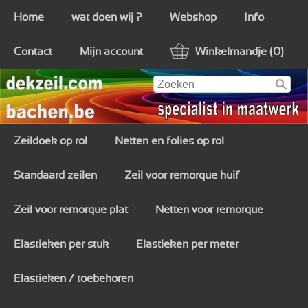
Home
wat doen wij ?
Webshop
Info
Contact
Mijn account
Winkelmandje (0)
Zeildoek op rol
Netten en folies op rol
Standaard zeilen
Zeil voor remorque huif
Zeil voor remorque plat
Netten voor remorque
Elastieken per stuk
Elastieken per meter
Elastieken / toebehoren