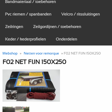
Bandmateriaal / toebehoren
Pvc riemen / spanbanden
Velcro / ritssluitingen
Zeilringen
Zeilgordijnen / toebehoren
Keder / kederprofielen
Onderdelen
Webshop
»
Netten voor remorque
» F02 NET FIJN 150X250
F02 NET FIJN 150X250