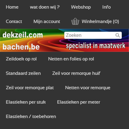
Home
wat doen wij ?
Webshop
Info
Contact
Mijn account
Winkelmandje (0)
Zeildoek op rol
Netten en folies op rol
Standaard zeilen
Zeil voor remorque huif
Zeil voor remorque plat
Netten voor remorque
Elastieken per stuk
Elastieken per meter
Elastieken / toebehoren