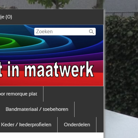
e (0)
oor remorque plat
Bandmateriaal / toebehoren
Keder / kederprofielen
Onderdelen