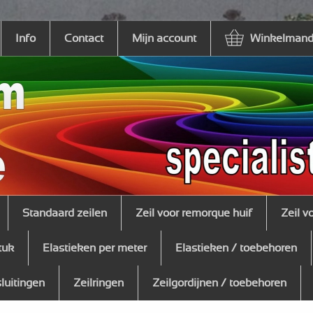
Info
Contact
Mijn account
Winkelmandj
Standaard zeilen
Zeil voor remorque huif
Zeil v
tuk
Elastieken per meter
Elastieken / toebehoren
sluitingen
Zeilringen
Zeilgordijnen / toebehoren