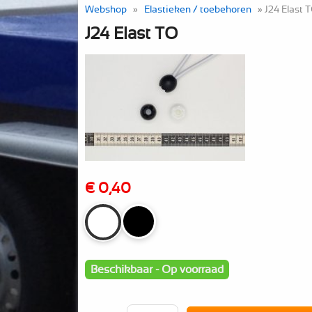
Webshop
»
Elastieken / toebehoren
» J24 Elast 
J24 Elast TO
€ 0,40
Beschikbaar - Op voorraad