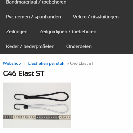
Bandmateriaal / toebehoren
Pvc riemen / spanbanden
Velcro / ritssluitingen
Zeilringen
Zeilgordijnen / toebehoren
Keder / kederprofielen
Onderdelen
Webshop
»
Elastieken per stuk
» G46 Elast ST
G46 Elast ST