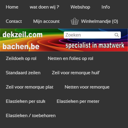
Home
wat doen wij ?
Webshop
Info
Contact
Mijn account
Winkelmandje (0)
Zeildoek op rol
Netten en folies op rol
Standaard zeilen
Zeil voor remorque huif
Zeil voor remorque plat
Netten voor remorque
Elastieken per stuk
Elastieken per meter
Elastieken / toebehoren