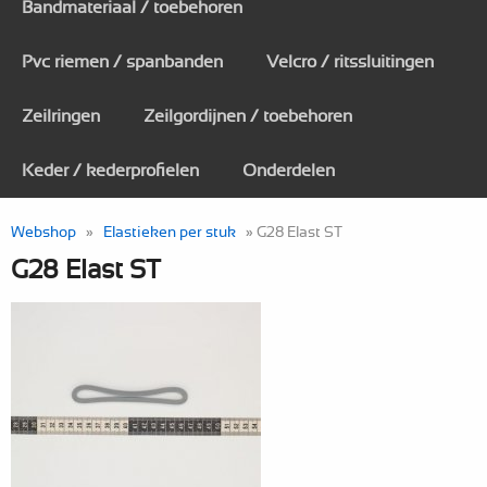
Bandmateriaal / toebehoren
Pvc riemen / spanbanden
Velcro / ritssluitingen
Zeilringen
Zeilgordijnen / toebehoren
Keder / kederprofielen
Onderdelen
Webshop
»
Elastieken per stuk
» G28 Elast ST
G28 Elast ST