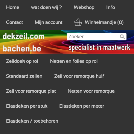
Home
wat doen wij ?
Webshop
Info
Contact
Mijn account
Winkelmandje (0)
Zeildoek op rol
Netten en folies op rol
Standaard zeilen
Zeil voor remorque huif
Zeil voor remorque plat
Netten voor remorque
Elastieken per stuk
Elastieken per meter
Elastieken / toebehoren