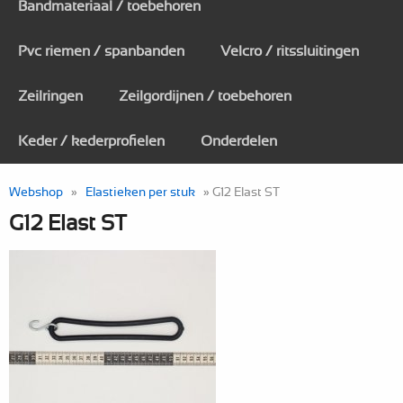
Bandmateriaal / toebehoren
Pvc riemen / spanbanden
Velcro / ritssluitingen
Zeilringen
Zeilgordijnen / toebehoren
Keder / kederprofielen
Onderdelen
Webshop
»
Elastieken per stuk
» G12 Elast ST
G12 Elast ST