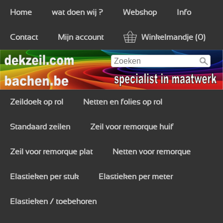
Home
wat doen wij ?
Webshop
Info
Contact
Mijn account
Winkelmandje (0)
Zeildoek op rol
Netten en folies op rol
Standaard zeilen
Zeil voor remorque huif
Zeil voor remorque plat
Netten voor remorque
Elastieken per stuk
Elastieken per meter
Elastieken / toebehoren