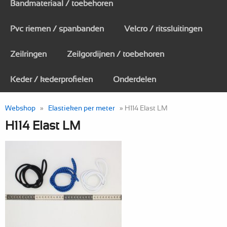
Bandmateriaal / toebehoren
Pvc riemen / spanbanden
Velcro / ritssluitingen
Zeilringen
Zeilgordijnen / toebehoren
Keder / kederprofielen
Onderdelen
Webshop
»
Elastieken per meter
» H114 Elast LM
H114 Elast LM