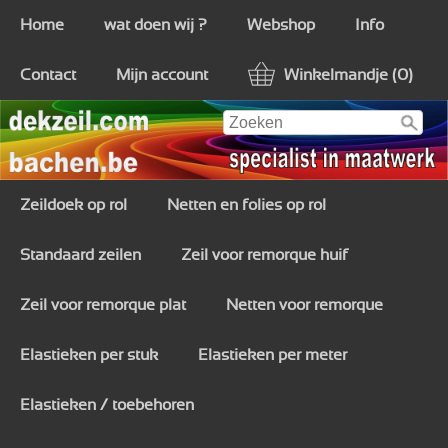
Home
wat doen wij ?
Webshop
Info
Contact
Mijn account
Winkelmandje (0)
Zeildoek op rol
Netten en folies op rol
Standaard zeilen
Zeil voor remorque huif
Zeil voor remorque plat
Netten voor remorque
Elastieken per stuk
Elastieken per meter
Elastieken / toebehoren