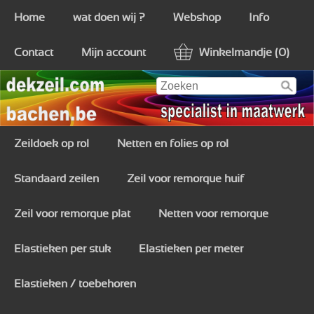
Home
wat doen wij ?
Webshop
Info
Contact
Mijn account
Winkelmandje (0)
Zeildoek op rol
Netten en folies op rol
Standaard zeilen
Zeil voor remorque huif
Zeil voor remorque plat
Netten voor remorque
Elastieken per stuk
Elastieken per meter
Elastieken / toebehoren