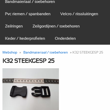
Bandmateriaal / toebehoren
Pvc riemen / spanbanden
Velcro / ritssluitingen
Zeilringen
Zeilgordijnen / toebehoren
Keder / kederprofielen
Onderdelen
Webshop
»
Bandmateriaal / toebehoren
» K32 STEEKGESP 25
K32 STEEKGESP 25