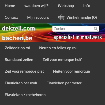
Home
wat doen wij ?
Webshop
Info
Contact
Mijn account
Winkelmandje (0)
Zeildoek op rol
Netten en folies op rol
Standaard zeilen
Zeil voor remorque huif
Zeil voor remorque plat
Netten voor remorque
Elastieken per stuk
Elastieken per meter
Elastieken / toebehoren