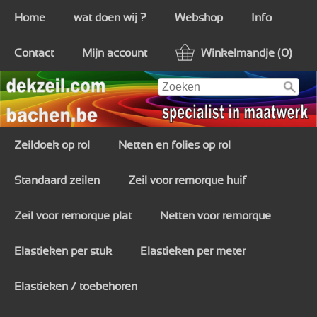
Home
wat doen wij ?
Webshop
Info
Contact
Mijn account
Winkelmandje (0)
Zeildoek op rol
Netten en folies op rol
Standaard zeilen
Zeil voor remorque huif
Zeil voor remorque plat
Netten voor remorque
Elastieken per stuk
Elastieken per meter
Elastieken / toebehoren