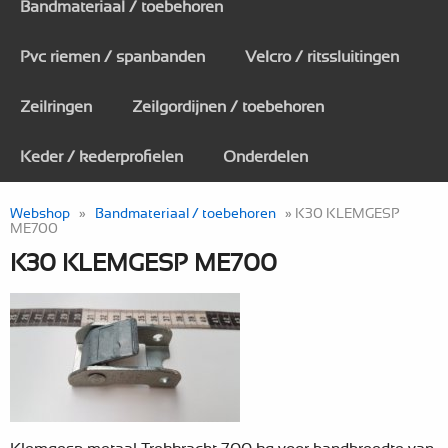
Bandmateriaal / toebehoren
Pvc riemen / spanbanden
Velcro / ritssluitingen
Zeilringen
Zeilgordijnen / toebehoren
Keder / kederprofielen
Onderdelen
Webshop
»
Bandmateriaal / toebehoren
» K30 KLEMGESP
ME700
K30 KLEMGESP ME700