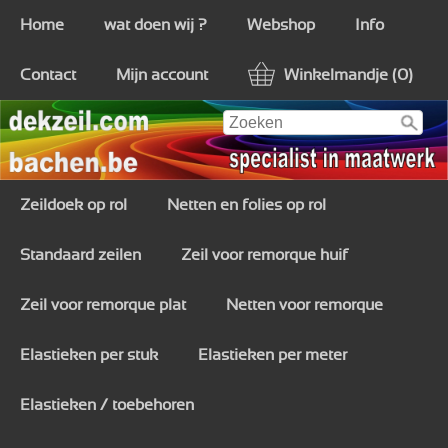
Home
wat doen wij ?
Webshop
Info
Contact
Mijn account
Winkelmandje (0)
Zeildoek op rol
Netten en folies op rol
Standaard zeilen
Zeil voor remorque huif
Zeil voor remorque plat
Netten voor remorque
Elastieken per stuk
Elastieken per meter
Elastieken / toebehoren