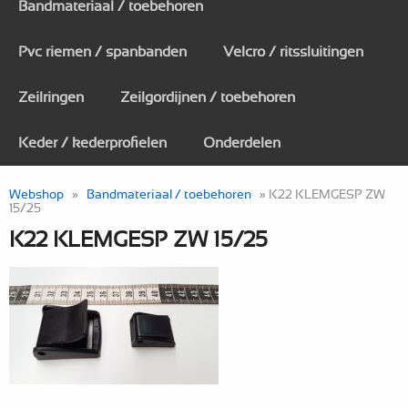
Bandmateriaal / toebehoren
Pvc riemen / spanbanden
Velcro / ritssluitingen
Zeilringen
Zeilgordijnen / toebehoren
Keder / kederprofielen
Onderdelen
Webshop
»
Bandmateriaal / toebehoren
» K22 KLEMGESP ZW
15/25
K22 KLEMGESP ZW 15/25