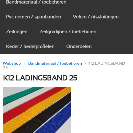
Bandmateriaal / toebehoren
Pvc riemen / spanbanden
Velcro / ritssluitingen
Zeilringen
Zeilgordijnen / toebehoren
Keder / kederprofielen
Onderdelen
Webshop
»
Bandmateriaal / toebehoren
» K12 LADINGSBAND
25
K12 LADINGSBAND 25