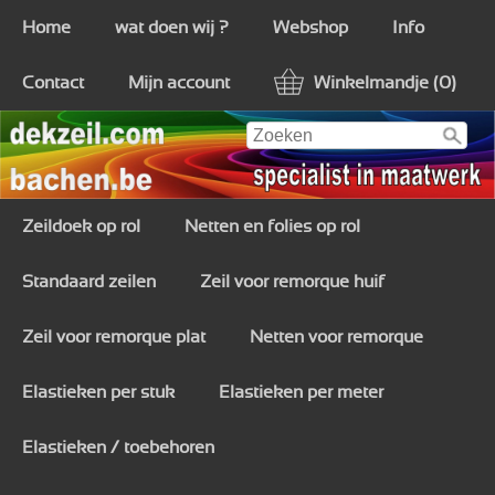
Home
wat doen wij ?
Webshop
Info
Contact
Mijn account
Winkelmandje (0)
Zeildoek op rol
Netten en folies op rol
Standaard zeilen
Zeil voor remorque huif
Zeil voor remorque plat
Netten voor remorque
Elastieken per stuk
Elastieken per meter
Elastieken / toebehoren