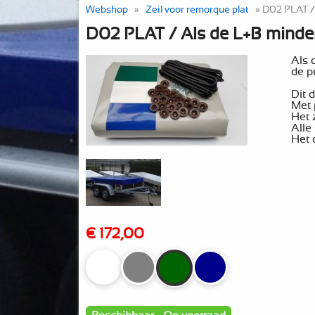
Webshop
»
Zeil voor remorque plat
» D02 PLAT / 
D02 PLAT / Als de L+B minde
Als 
de p
Dit 
Met 
Het 
Alle
Het 
€ 172,00