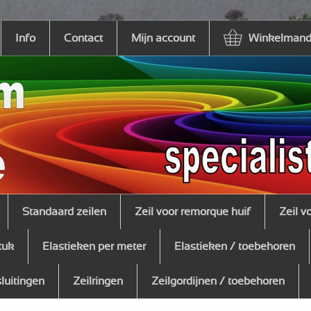
Info
Contact
Mijn account
Winkelmandj
Standaard zeilen
Zeil voor remorque huif
Zeil v
tuk
Elastieken per meter
Elastieken / toebehoren
sluitingen
Zeilringen
Zeilgordijnen / toebehoren