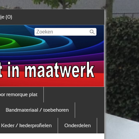
e (0)
oor remorque plat
Bandmateriaal / toebehoren
Keder / kederprofielen
Onderdelen