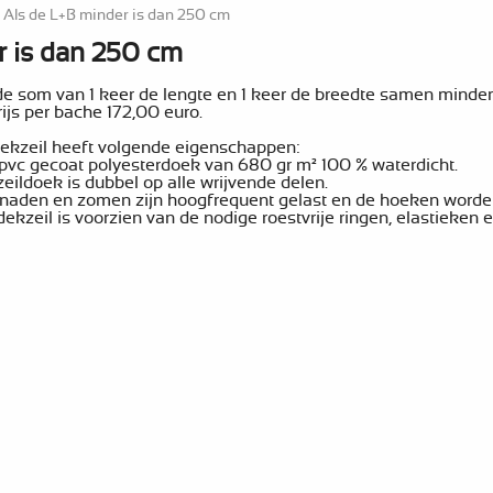
Als de L+B minder is dan 250 cm
r is dan 250 cm
de som van 1 keer de lengte en 1 keer de breedte samen minder
rijs per bache 172,00 euro.
dekzeil heeft volgende eigenschappen:
pvc gecoat polyesterdoek van 680 gr m² 100 % waterdicht.
zeildoek is dubbel op alle wrijvende delen.
 naden en zomen zijn hoogfrequent gelast en de hoeken worde
dekzeil is voorzien van de nodige roestvrije ringen, elastieken 