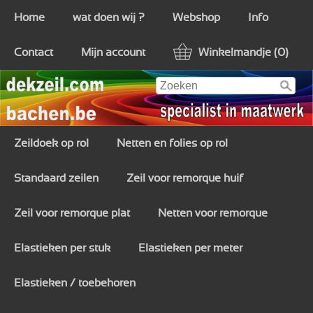
Home
wat doen wij ?
Webshop
Info
Contact
Mijn account
Winkelmandje (0)
Zeildoek op rol
Netten en folies op rol
Standaard zeilen
Zeil voor remorque huif
Zeil voor remorque plat
Netten voor remorque
Elastieken per stuk
Elastieken per meter
Elastieken / toebehoren