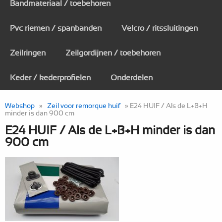
Bandmateriaal / toebehoren
Pvc riemen / spanbanden
Velcro / ritssluitingen
Zeilringen
Zeilgordijnen / toebehoren
Keder / kederprofielen
Onderdelen
Webshop
»
Zeil voor remorque huif
» E24 HUIF / Als de L+B+H
minder is dan 900 cm
E24 HUIF / Als de L+B+H minder is dan
900 cm