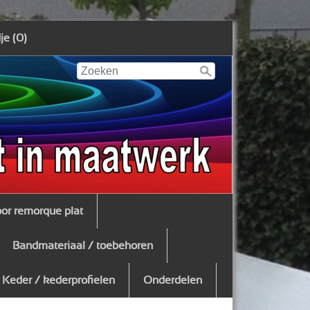
e (0)
oor remorque plat
Bandmateriaal / toebehoren
Keder / kederprofielen
Onderdelen