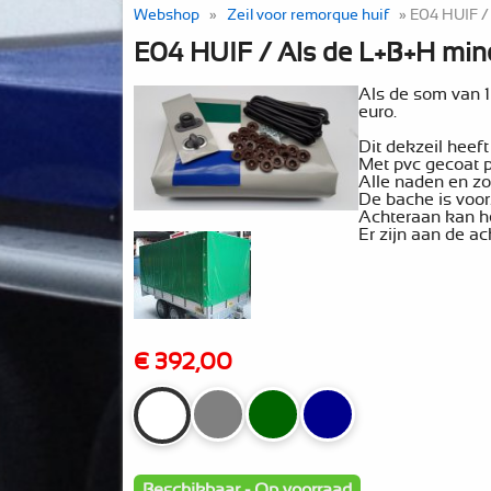
Webshop
»
Zeil voor remorque huif
» E04 HUIF /
E04 HUIF / Als de L+B+H min
Als de som van 1
euro.
Dit dekzeil heef
Met pvc gecoat p
Alle naden en z
De bache is voorz
Achteraan kan h
Er zijn aan de a
€ 392,00
Beschikbaar - Op voorraad