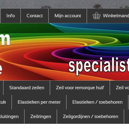
Info
Contact
Mijn account
Winkelmandj
Standaard zeilen
Zeil voor remorque huif
Zeil v
tuk
Elastieken per meter
Elastieken / toebehoren
sluitingen
Zeilringen
Zeilgordijnen / toebehoren