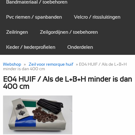
Bandmateriaal / toebehoren
Pvc riemen / spanbanden
Velcro / ritssluitingen
Zeilringen
Zeilgordijnen / toebehoren
Keder / kederprofielen
Onderdelen
Webshop
»
Zeil voor remorque huif
» E04 HUIF / Als de L+B+H
minder is dan 400 cm
E04 HUIF / Als de L+B+H minder is dan
400 cm