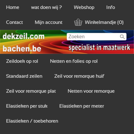
Home
wat doen wij ?
Webshop
Info
Contact
Mijn account
Winkelmandje (0)
Zeildoek op rol
Netten en folies op rol
Standaard zeilen
Zeil voor remorque huif
Zeil voor remorque plat
Netten voor remorque
Elastieken per stuk
Elastieken per meter
Elastieken / toebehoren