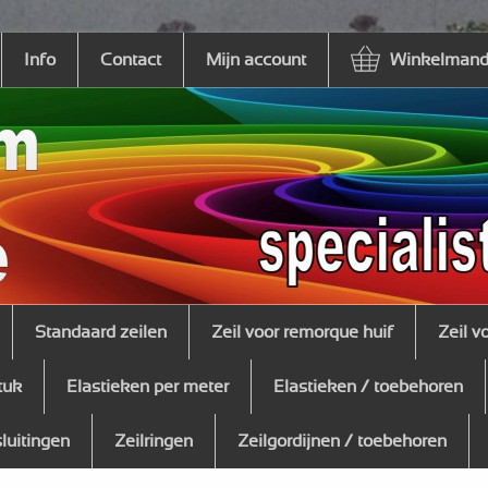
Info
Contact
Mijn account
Winkelmandj
Standaard zeilen
Zeil voor remorque huif
Zeil v
tuk
Elastieken per meter
Elastieken / toebehoren
sluitingen
Zeilringen
Zeilgordijnen / toebehoren