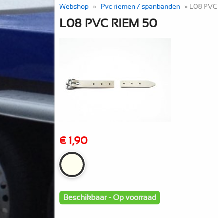
Webshop
»
Pvc riemen / spanbanden
» L08 PVC
L08 PVC RIEM 50
€ 1,90
Beschikbaar - Op voorraad