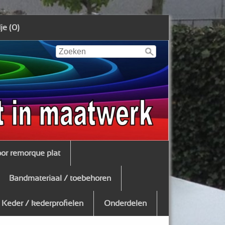
e (0)
oor remorque plat
Bandmateriaal / toebehoren
Keder / kederprofielen
Onderdelen