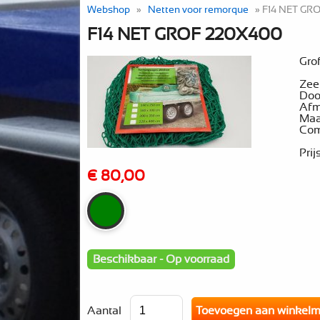
Webshop
»
Netten voor remorque
» F14 NET GR
F14 NET GROF 220X400
Gro
Zeer
Doo
Afm
Maa
Comp
Prij
€ 80,00
Beschikbaar - Op voorraad
Aantal