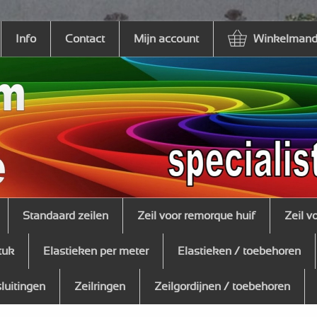
Info
Contact
Mijn account
Winkelmandj
Standaard zeilen
Zeil voor remorque huif
Zeil v
tuk
Elastieken per meter
Elastieken / toebehoren
sluitingen
Zeilringen
Zeilgordijnen / toebehoren