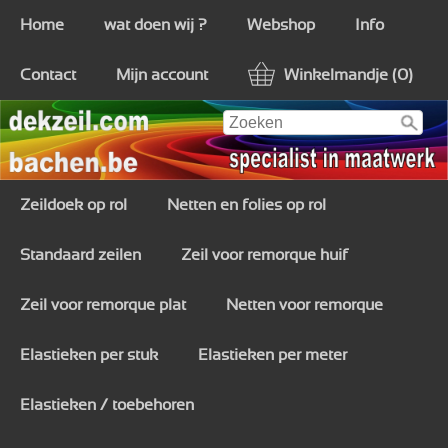
Home
wat doen wij ?
Webshop
Info
Contact
Mijn account
Winkelmandje (0)
Zeildoek op rol
Netten en folies op rol
Standaard zeilen
Zeil voor remorque huif
Zeil voor remorque plat
Netten voor remorque
Elastieken per stuk
Elastieken per meter
Elastieken / toebehoren