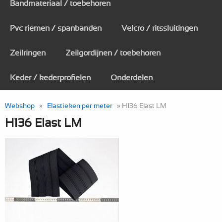
Bandmateriaal / toebehoren
Pvc riemen / spanbanden
Velcro / ritssluitingen
Zeilringen
Zeilgordijnen / toebehoren
Keder / kederprofielen
Onderdelen
Webshop
»
Elastieken per meter
» H136 Elast LM
H136 Elast LM