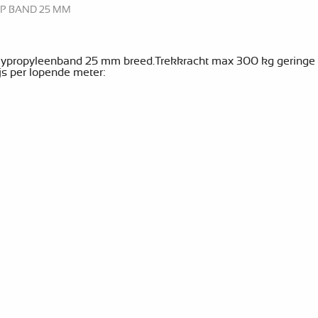
PP BAND 25 MM
lypropyleenband 25 mm breed.Trekkracht max 300 kg geringe
ijs per lopende meter: