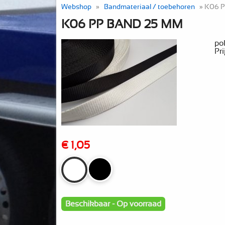
Webshop
»
Bandmateriaal / toebehoren
» K06 
K06 PP BAND 25 MM
po
Pr
€ 1,05
Beschikbaar - Op voorraad