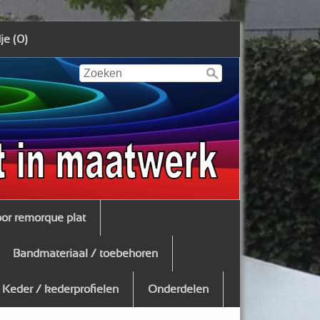
e (0)
oor remorque plat
Bandmateriaal / toebehoren
Keder / kederprofielen
Onderdelen