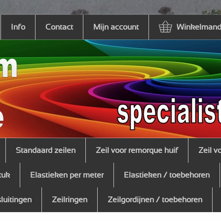
Info
Contact
Mijn account
Winkelmandj
Standaard zeilen
Zeil voor remorque huif
Zeil v
tuk
Elastieken per meter
Elastieken / toebehoren
sluitingen
Zeilringen
Zeilgordijnen / toebehoren