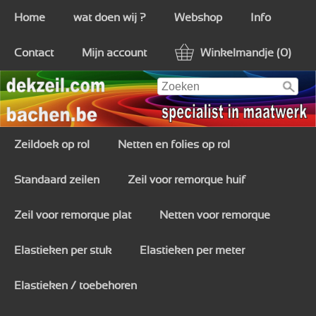
Home
wat doen wij ?
Webshop
Info
Contact
Mijn account
Winkelmandje (0)
Zeildoek op rol
Netten en folies op rol
Standaard zeilen
Zeil voor remorque huif
Zeil voor remorque plat
Netten voor remorque
Elastieken per stuk
Elastieken per meter
Elastieken / toebehoren