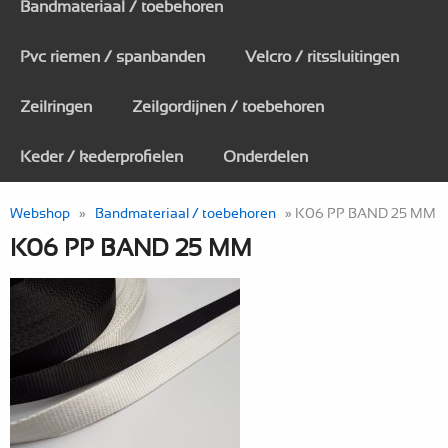
Bandmateriaal / toebehoren
Pvc riemen / spanbanden
Velcro / ritssluitingen
Zeilringen
Zeilgordijnen / toebehoren
Keder / kederprofielen
Onderdelen
Webshop
»
Bandmateriaal / toebehoren
» K06 PP BAND 25 MM
K06 PP BAND 25 MM